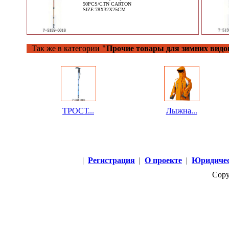
50PCS/CTN CARTON
SIZE:78X32X25CM
Так же в категории
"Прочие товары для зимних видо
ТРОСТ...
Лыжна...
|
Регистрация
|
О проекте
|
Юридичес
Copy