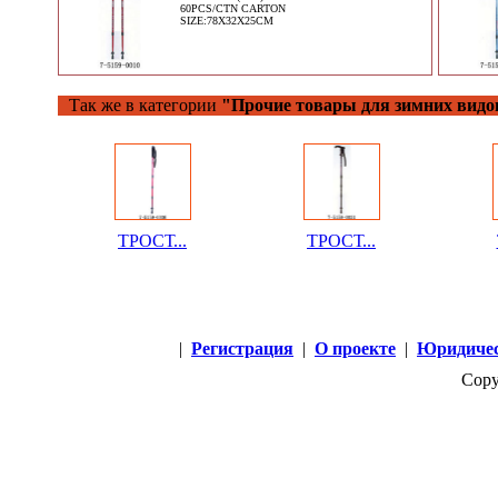
60PCS/CTN CARTON
SIZE:78X32X25CM
Так же в категории
"Прочие товары для зимних видо
ТРОСТ...
ТРОСТ...
|
Регистрация
|
О проекте
|
Юридичес
Copy