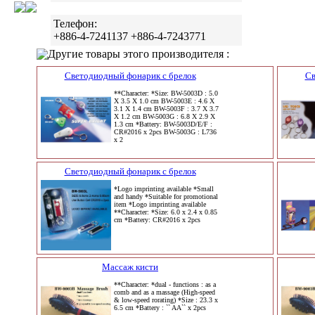
Телефон:
+886-4-7241137 +886-4-7243771
Другие товары этого производителя :
Светодиодный фонарик с брелок
Св
**Character: *Size: BW-5003D : 5.0
X 3.5 X 1.0 cm BW-5003E : 4.6 X
3.1 X 1.4 cm BW-5003F : 3.7 X 3.7
X 1.2 cm BW-5003G : 6.8 X 2.9 X
1.3 cm *Battery: BW-5003D/E/F :
CR#2016 x 2pcs BW-5003G : L736
x 2
Светодиодный фонарик с брелок
*Logo imprinting available *Small
and handy *Suitable for promotional
item *Logo imprinting available
**Character: *Size: 6.0 x 2.4 x 0.85
cm *Battery: CR#2016 x 2pcs
Массаж кисти
**Character: *dual - functions : as a
comb and as a massage (High-speed
& low-speed rorating) *Size : 23.3 x
6.5 cm *Battery : `` AA`` x 2pcs