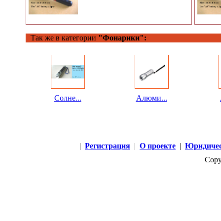
Так же в категории
"Фонарики":
Солне...
Алюми...
|
Регистрация
|
О проекте
|
Юридичес
Copy