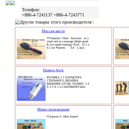
Телефон:
+886-4-7241137 +886-4-7243771
Другие товары этого производителя :
Массаж кисти
**Character: *dual - functions : as a
comb and as a massage (High-speed
& low-speed rorating) *Size : 23.3 x
6.5 cm *Battery : `` AA`` x 2pcs
Память Stick
ФЛЭШКА 1.1 ХАРАКТЕРА
СТИЛЬНОГО ДИЗАЙНА
ВИДЕНИЯ 128 МБ: РАЗМЕР: 5.4
X 2.3 X 1.4 САНТИМОРГАНА
Мини сигнализации
*Character G -Mini Alarm*