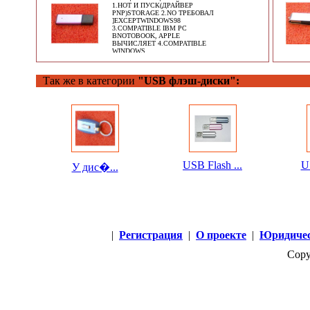
1.HOT И ПУСК(ДРАЙВЕР
PNP)STORAGE 2.NO ТРЕБОВАЛ
]EXCEPTWINDOWS98
3.COMPATIBLE IBM PC
BNOTOBOOK, APPLE
ВЫЧИСЛЯЕТ 4.COMPATIBLE
WINDOWS
Так же в категории
"USB флэш-диски":
USB Flash ...
US
У дис�...
|
Регистрация
|
О проекте
|
Юридичес
Copy