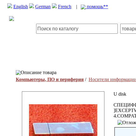
English
German
French
|
помощь**
Описание товара
Компьютеры, ПО и периферия
/
Носители информаци
U disk
СПЕЦИФИ
]EXCEPT
4.COMPA