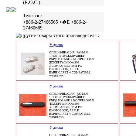
(R.O.C.)
Телефон:
+886-2-27466565 +�E +886-2-
27460669
Другие товары этого производителя :
У диска
СПЕЦИФИКАЦИЯ: РАЗЪЕМ
1.HOT И ПУСК(ДРАЙВЕР
PNP)STORAGE 2.NO ТРЕБОВАЛ
]EXCEPTWINDOWS98
3.COMPATIBLE IBM PC
BNOTOBOOK, APPLE
ВЫЧИСЛЯЕТ 4.COMPATIBLE
WINDOWS
У диска
СПЕЦИФИКАЦИЯ: РАЗЪЕМ
1.HOT И ПУСК(ДРАЙВЕР
PNP)STORAGE 2.NO ТРЕБОВАЛ
]EXCEPTWINDOWS98
3.COMPATIBLE IBM PC
BNOTOBOOK, APPLE
ВЫЧИСЛЯЕТ 4.COMPATIBLE
WINDOWS
У диска
СПЕЦИФИКАЦИЯ: РАЗЪЕМ