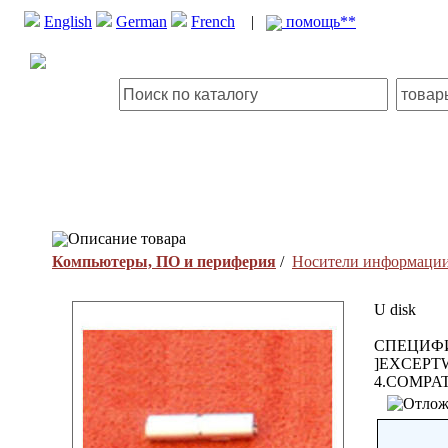
English
German
French
|
помощь**
Описание товара
Компьютеры, ПО и периферия
/
Носители информаци
U disk
СПЕЦИФИ
]EXCEPT
4.COMPA