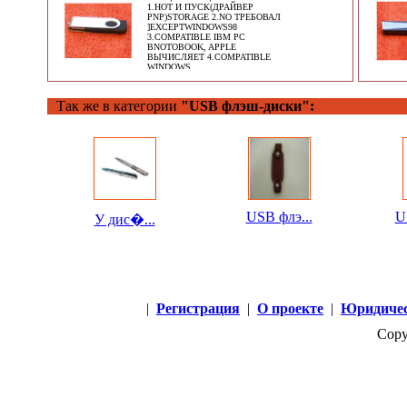
1.HOT И ПУСК(ДРАЙВЕР
PNP)STORAGE 2.NO ТРЕБОВАЛ
]EXCEPTWINDOWS98
3.COMPATIBLE IBM PC
BNOTOBOOK, APPLE
ВЫЧИСЛЯЕТ 4.COMPATIBLE
WINDOWS
Так же в категории
"USB флэш-диски":
USB флэ...
US
У дис�...
|
Регистрация
|
О проекте
|
Юридичес
Copy