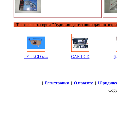
Так же в категории
"Аудио-видеотехника для автотра
TFT-LCD м...
CAR LCD
6
|
Регистрация
|
О проекте
|
Юридичес
Copy