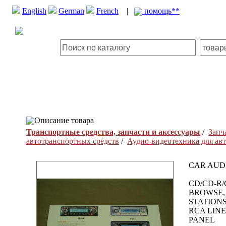
English
German
French
|
помощь**
Описание товара
Транспортные средства, запчасти и аксессуары
/
Запч
автотранспортных средств
/
Аудио-видеотехника для ав
CAR AUD
CD/CD-R/
BROWSE,
STATIONS
RCA LIN
PANEL