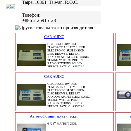
Taipei 10361, Taiwan, R.O.C.
Телефон:
+886-2-25915128
Другие товары этого производителя :
CAR AUDIO
CD/CD-R/CD-RW DISC
PLAYBACK ABILITY SUPER
ELECTRONIC SUSPENSION
DISC BROWSE, REPEAT,
RANDOM AF/FM ELECTRONIC
TUNING WHTH 30 PRESET
RADIO STATIONS SOUND
EFFECT: JAZZ, CLASSICAL,
POP AND ROCK MUTE FUNC
CAR AUDIO
CD/CD-R/CD-RW DISC
PLAYBACK ABILITY SUPER
ELECTRONIC SUSPENSION
DISC BROWSE, REPEAT,
RANDOM AM/FM ELECTRONIC
TUNING WITH 30 PRESET
RADIO STATIONS SUOND
EFFECT: JAZZ, CLASSICAL,
POP AND ROCK MUTE FUNC
Автомобильная акустическая
6 X 9`` МАГНИТ 25OZ