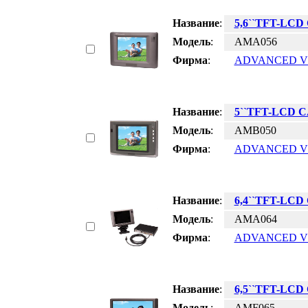
Название
:
5,6``TFT-LC
Модель
:
AMA056
Фирма
:
ADVANCED V
Название
:
5``TFT-LCD 
Модель
:
AMB050
Фирма
:
ADVANCED V
Название
:
6,4``TFT-LC
Модель
:
AMA064
Фирма
:
ADVANCED V
Название
:
6,5``TFT-LC
Модель
:
AMF065