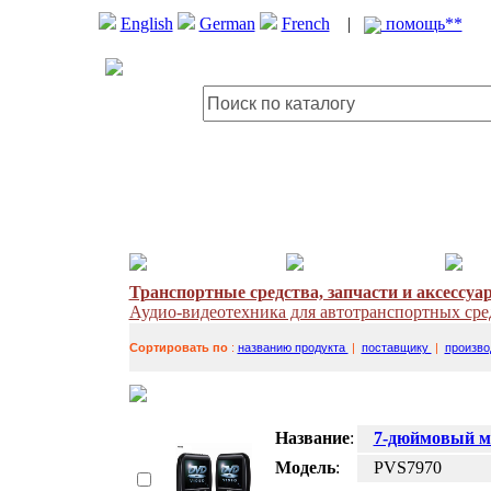
English
German
French
|
помощь**
Транспортные средства, запчасти и аксессуа
Аудио-видеотехника для автотранспортных сре
Сортировать по
:
названию продукта
|
поставщику
|
произво
Название
:
7-дюймовый м
Модель
:
PVS7970