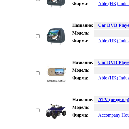
Фирма
:
Able (HK) Indus
Название
:
Car DVD Playe
Модель
:
Фирма
:
Able (HK) Indus
Название
:
Car DVD Playe
Модель
:
Фирма
:
Able (HK) Indus
Название
:
ATV (вездеход
Модель
:
Фирма
:
Accompany Hous