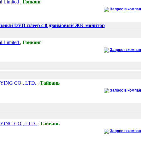
al Limited
,
Гонконг
Запрос в компа
льный DVD-плеер с 8-дюймовый ЖК-монитор
al Limited
,
Гонконг
Запрос в компа
YING CO., LTD.
,
Тайвань
Запрос в компа
YING CO., LTD.
,
Тайвань
Запрос в компа