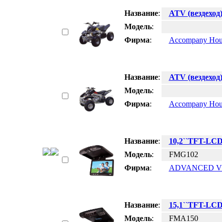
Название
:
ATV (вездеход
Модель
:
Фирма
:
Accompany Hous
Название
:
ATV (вездеход
Модель
:
Фирма
:
Accompany Hous
Название
:
10,2``TFT-LC
Модель
:
FMG102
Фирма
:
ADVANCED V
Название
:
15,1``TFT-LC
Модель
:
FMA150