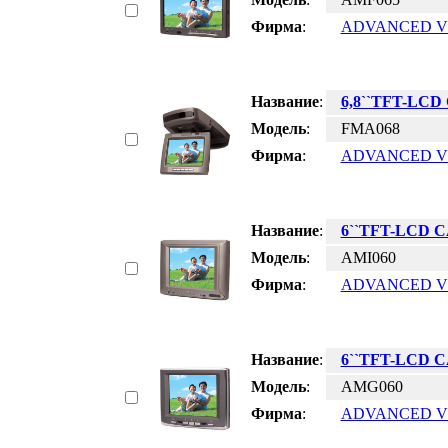
Фирма
:
ADVANCED V
Название
:
6,8``TFT-LCD
Модель
:
FMA068
Фирма
:
ADVANCED V
Название
:
6``TFT-LCD 
Модель
:
AMI060
Фирма
:
ADVANCED V
Название
:
6``TFT-LCD 
Модель
:
AMG060
Фирма
:
ADVANCED V