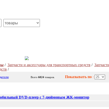
ры
/
Запчасти и аксесcуары для транспортных средств
/
Запчасти
дств
/
Показывать по
:
дителю
Всего
6024
товаров.
обильный DVD-плеер с 7-дюймовым ЖК-монитор