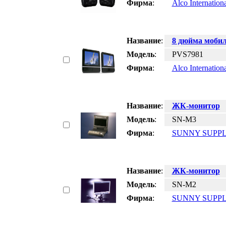
Фирма
:
Alco Internation
Название
:
8 дюйма моби
Модель
:
PVS7981
Фирма
:
Alco Internation
Название
:
ЖК-монитор
Модель
:
SN-M3
Фирма
:
SUNNY SUPPL
Название
:
ЖК-монитор
Модель
:
SN-M2
Фирма
:
SUNNY SUPPL