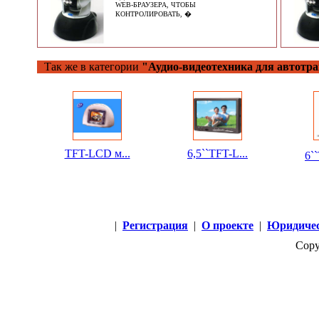
WEB-БРАУЗЕРА, ЧТОБЫ
КОНТРОЛИРОВАТЬ, �
Так же в категории
"Аудио-видеотехника для автотра
TFT-LCD м...
6,5``TFT-L...
6`
|
Регистрация
|
О проекте
|
Юридичес
Copy