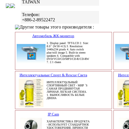
TAIWAN
Телефон:
+886-2-89522472
Другие товары этого производителя :
Автомобиль ЖК-монитор
1. Display panel: TFT-LCD 2. Size:
8.0`` (W:H=4:3) 3. Resolution:
1440x234 pixels 4. Auto switch
play/still image 5. Built-in stereo
speakers 6. Compatible with
DVD/VCD/CD/MP3/CD-R/CD-RW
7. 2.1 chann
Интеллектуальные Спорт & Rescue Света
Интелл
ИНТЕЛЛЕКТУАЛЬНЫЙ
СПОРТИВНЫЙ СВЕТ - МИР `S
САМАЯ ПРОДВИНУТАЯ
ЛИЧНАЯ ЛЕГКАЯ СИСТЕМА.
1. ВЫНОСЛИВОСТЬ БЕЛЫЕ
ДВЕНА
IP Cam
ХАРАКТЕРИСТИКА ПРОДУКТА
- ИСПОЛЬЗУЕТ СТАНДАРТНОЕ
УДОСТОВЕРЕНИЕ ЛИЧНОСТИ