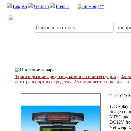
English
German
French
|
помощь**
Описание товара
Транспортные средства, запчасти и аксессуары
/
Запч
автотранспортных средств
/
Аудио-видеотехника для ав
Car LCD M
1. Display 
Image color
NTSC and P
DC12V from
Net weight: