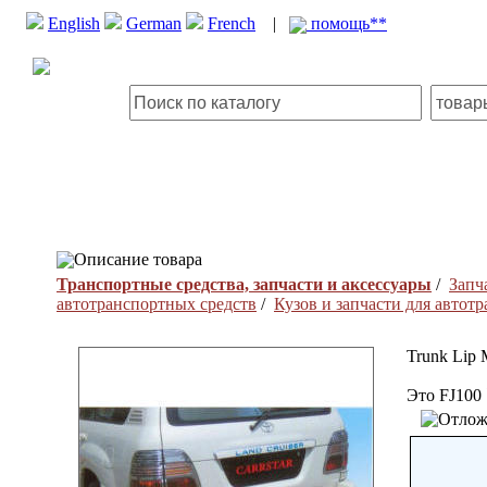
English
German
French
|
помощь**
Описание товара
Транспортные средства, запчасти и аксессуары
/
Запч
автотранспортных средств
/
Кузов и запчасти для автот
Trunk Lip 
Это FJ100 