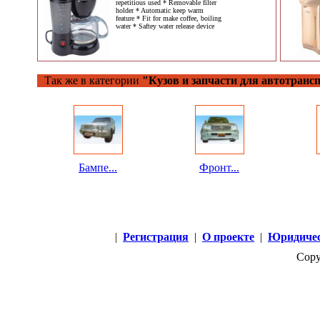
repetitious used * Removable filter
holder * Automatic keep warm
feature * Fit for make coffee, boiling
water * Saftey water release device
Так же в категории
"Кузов и запчасти для автотранс
Бампе...
Фронт...
|
Регистрация
|
О проекте
|
Юридичес
Copy