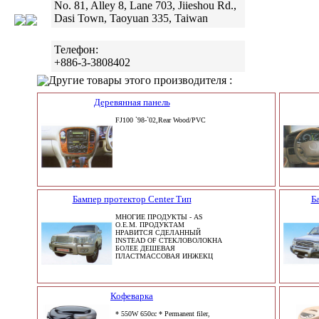
No. 81, Alley 8, Lane 703, Jiieshou Rd.,
Dasi Town, Taoyuan 335, Taiwan
Телефон:
+886-3-3808402
Другие товары этого производителя :
Деревянная панель
FJ100 `98-`02,Rear Wood/PVC
Бампер протектор Center Тип
Б
МНОГИЕ ПРОДУКТЫ - AS
O.E.M. ПРОДУКТАМ
НРАВИТСЯ СДЕЛАННЫЙ
INSTEAD OF СТЕКЛОВОЛОКНА
БОЛЕЕ ДЕШЕВАЯ
ПЛАСТМАССОВАЯ ИНЖЕКЦ
Кофеварка
* 550W 650cc * Permanent filer,