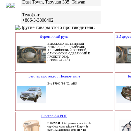
Dasi Town, Taoyuan 335, Taiwan
Телефон:
+886-3-3808402
Другие товары этого производителя :
Деревянный руль
3D дере
ВЫСОКОКАЧЕСТВЕННЫЙ
РУЛЬ СДЕЛАН В ТАЙВАНЕ.
АЛЮМИНИЕВЫЙ РОГОВОЙ
CAN КНОПКИ, СДЕЛАННЫЙ К
ПРОЕКТУ OEM.
ПРИВЕТСТВУЙТ
Бампер протектор Полное типа
Б
Это FJ100 `98-`02, ABS
Electric Air POT
* 700W 4L * Air pressure, electric &
cup-close water release * Empty &
over 142 automatic shut off * Re-