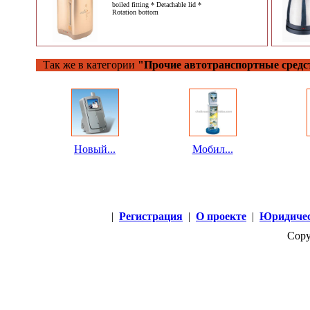
boiled fitting * Detachable lid *
Rotation bottom
Так же в категории
"Прочие автотранспортные средс
Новый...
Мобил...
|
Регистрация
|
О проекте
|
Юридичес
Copy