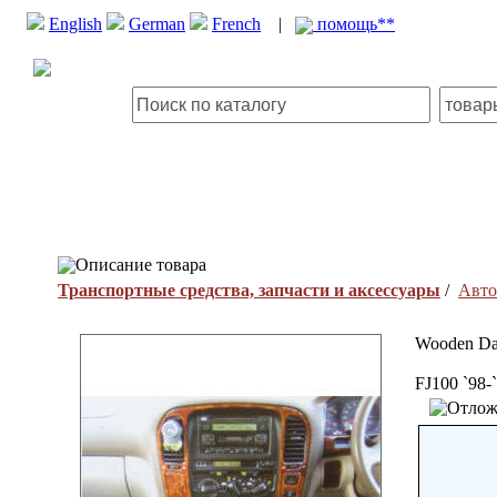
English
German
French
|
помощь**
Описание товара
Транспортные средства, запчасти и аксессуары
/
Авто
Wooden Da
FJ100 `98