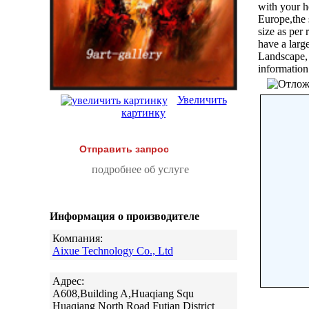
with your h
Europe,the 
size as per
have a larg
Landscape, A
information
Увеличить
картинку
Отправить запрос
подробнее об услуге
Информация о производителе
Компания:
Aixue Technology Co., Ltd
Адрес:
A608,Building A,Huaqiang Squ
Huaqiang North Road Futian District