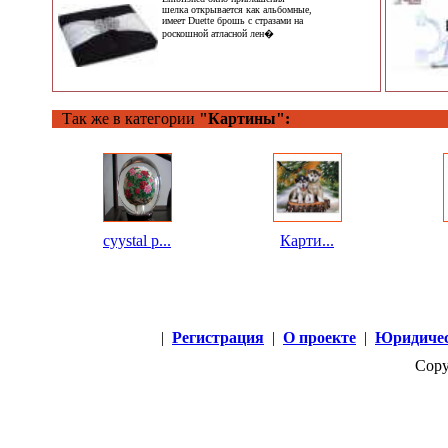
шелка открывается как альбомные,
имеет Duette брошь с стразами на
роскошной атласной лен�
Так же в категории
"Картины":
cyystal р...
Карти...
|
Регистрация
|
О проекте
|
Юридичес
Copy