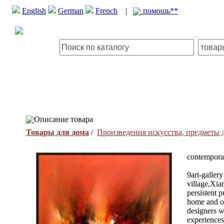
English
German
French
|
помощь**
Описание товара
Товары для дома
/
Произведения искусства, предметы
contemporar
9art-gallery
village,Xia
persistent p
home and of
designers w
experiences