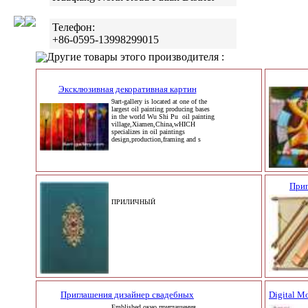
Телефон:
+86-0595-13998299015
Другие товары этого производителя :
Эксклюзивная декоративная картин
9art-gallery is located at one of the
largest oil painting producing bases
in the world Wu Shi Pu oil painting
village,Xiamen,China,wHICH
specializes in oil paintings
design,production,framing and s
Приг
ПРИЛИЧНЫЙ
Приглашения дизайнер свадебных
Digital M
Emblished окно приглашения