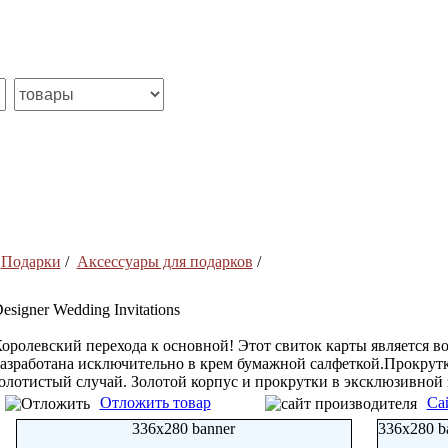
/
Подарки
/
Аксессуары для подарков
/
esigner Wedding Invitations
оролевский перехода к основной! Этот свиток карты является в
азработана исключительно в крем бумажной салфеткой.Прокрут
олотистый случай. Золотой корпус и прокрутки в эксклюзивной 
Отложить товар
Са
336x280 banner
336x280 b