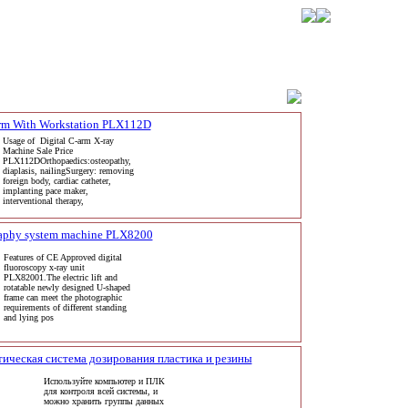
Arm With Workstation PLX112D
Usage of Digital C-arm X-ray
Machine Sale Price
PLX112DOrthopaedics:osteopathy,
diaplasis, nailingSurgery: removing
foreign body, cardiac catheter,
implanting pace maker,
interventional therapy,
raphy system machine PLX8200
Features of CE Approved digital
fluoroscopy x-ray unit
PLX82001.The electric lift and
rotatable newly designed U-shaped
frame can meet the photographic
requirements of different standing
and lying pos
ическая система дозирования пластика и резины
Используйте компьютер и ПЛК
для контроля всей системы, и
можно хранить группы данных