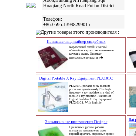
A608,Building A,Huaqiang Squ
Huaqiang North Road Futian District
Телефон:
+86-0595-13998299015
Другие товары этого производителя :
Приглашения дизайнер свадебных
Королевский дизайн с мягкой
обивкой на карты с эксклюзивным
качество ткани. Он имеет
контрастные вставки и к�
Digital Portable X Ray Equipment PLX101C
PLX101C portable x ray machine
prices can operate easily.This high
frequency x ray machine is a kind of
mobile x ray machine .Features of
Digital Portable X Ray Equipment
PLX101C1. With high fre
flat
Эксклюзивные приглашения Designe
Приличный ручной работы
шелковые приглашение окно
горный хрусталь старинные броши