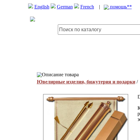
English
German
French
|
помощь**
Описание товара
Ювелирные изделия, бижутерия и подарки
D
К
р
з