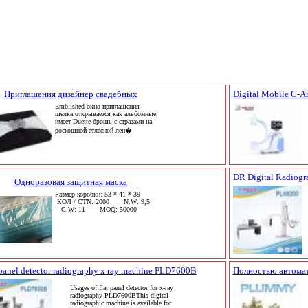
Приглашения дизайнер свадебных
Digital Mobile C-
Emblished окно приглашения
шелка открывается как альбомные,
имеет Duette брошь с стразами на
роскошной атласной лен�
DR Digital Radiog
Одноразовая защитная маска
Размер коробки: 53 * 41 * 39
КОЛ / CTN: 2000 N.W: 9,5
G.W: 11 MOQ: 50000
 panel detector radiography x ray machine PLD7600B
Полностью автомат
Usages of flat panel detector for x-ray
radiography PLD7600BThis digital
radiographic machine is available for