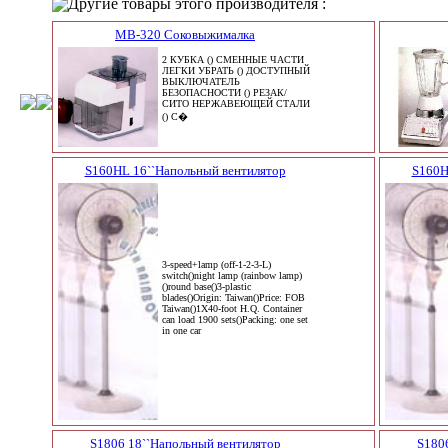
Другие товары этого производителя :
MB-320 Соковыжималка
2 КУБКА () СМЕННЫЕ ЧАСТИ
ЛЕГКИ УБРАТЬ () ДОСТУПНЫЙ
ВЫКЛЮЧАТЕЛЬ
БЕЗОПАСНОСТИ () РЕЗАК/
СИТО НЕРЖАВЕЮЩЕЙ СТАЛИ
() С�
S160HL 16``Напольный вентилятор
S160H
3-speed+lamp (off-1-2-3-L)
switch()night lamp (rainbow lamp)
()round base()3-plastic
blades()Origin: Taiwan()Price: FOB
Taiwan()1X40-foot H.Q. Container
can load 1900 sets()Packing: one set
in one car
S1806 18``Напольный вентилятор
S180