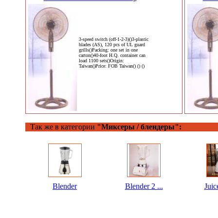
3-speed switch (off-1-2-3)()3-plastic
blades (AS), 120 pcs of UL guard
grills()Packing: one set in one
carton()40-foot H.Q. container can
load 1100 sets()Origin:
Taiwan()Price: FOB Taiwan() () ()
Так же в категории
"Миксеры / блендеры":
Blender
Blender 2 ...
Juic