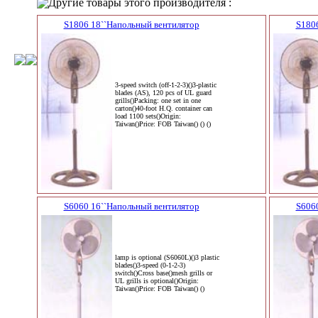
Другие товары этого производителя :
S1806 18``Напольный вентилятор
S180
3-speed switch (off-1-2-3)()3-plastic
blades (AS), 120 pcs of UL guard
grills()Packing: one set in one
carton()40-foot H.Q. container can
load 1100 sets()Origin:
Taiwan()Price: FOB Taiwan() () ()
S6060 16``Напольный вентилятор
S606
lamp is optional (S6060L)()3 plastic
blades()3-speed (0-1-2-3)
switch()Cross base()mesh grills or
UL grills is optional()Origin:
Taiwan()Price: FOB Taiwan() ()