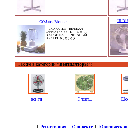
ULD16
СО Juice Blender
7 СКОРОСТЕЙ () ВЕЛИКАЯ
ЭФФЕКТИВНОСТЬ () 1,500 CC
КАЛИБРОВАЛИ ПРОЗРАЧНЫЙ
КУВШИН () () () () () ()
Так же в категории
"Вентиляторы":
венти...
Элект...
Elec
|
Регистрация
|
О проекте
|
Юридическая