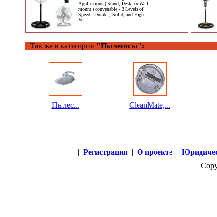
Applications ( Stand, Desk, or Wall-
mount ) convertable - 3 Levels of
Speed - Durable, Solid, and High
Vel
Так же в категории
"Пылесосы":
Пылес...
CleanMate,...
|
Регистрация
|
О проекте
|
Юридичес
Copy