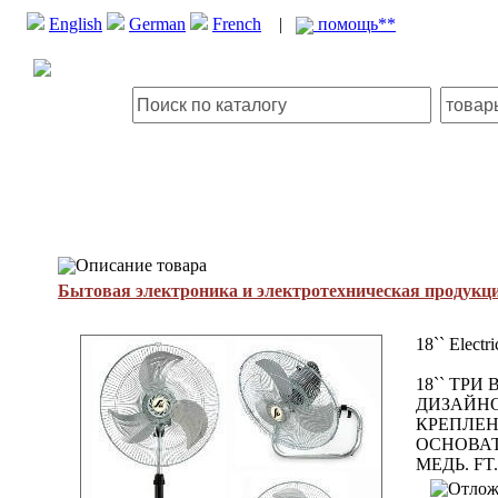
English
German
French
|
помощь**
Описание товара
Бытовая электроника и электротехническая продукц
18`` Electr
18`` ТР
ДИЗАЙНО
КРЕПЛЕНИ
ОСНОВАТ
МЕДЬ. FT.