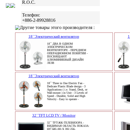
R.O.C.
Телефон:
+886-2-89928816
Другие товары этого производителя :
18``Электрический вентилятор
1
18`` ДВА В ОДНОМ
ЭЛЕКТРИЧЕСКОМ
ВЕНТИЛЯТОРЕ - ПЕРЕДНЕМ
ОПЕРАЦИОННОМ ПОНЯТИИ -
ПОСВЯЩАЮТ
АЛЮМИНИЕВЫЙ ДИЗАЙН
ЛЕЗВ
18``Электрический вентилятор
18`` Three in One Electric Fan -
Dedicate Plastic Blade design - 3
Applications ( i.e. Stand, Desk, or
Wall-mount ) in Unit - 3 Levels of
Speed - Durable, Solid and High
Velocity - Easy to operate -
32``TFT LCD TV / Monitor
32`` TFT-ЖК-ТЕЛЕВИЗОРА -
ВИДИМАЯ ОБЛАСТЬ ПОКАЗА:
697.685 (H) X 392.256-