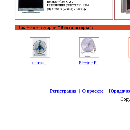
ВОЛЬТОВЫХ MM -
РЕЗОЛЮЦИЯ (ПИКСЕЛЬ): 1366
(H) X 768 В (WXGA) - РАСС�
Так же в категории
"Вентиляторы":
венти...
Electric F...
|
Регистрация
|
О проекте
|
Юридичес
Copy