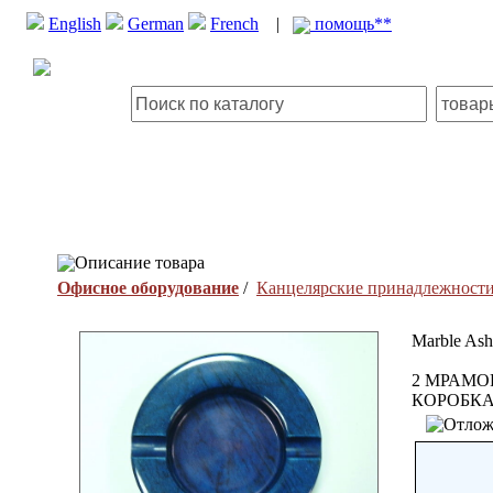
English
German
French
|
помощь**
Описание товара
Офисное оборудование
/
Канцелярские принадлежност
Marble Ash
2 МРАМО
КОРОБК