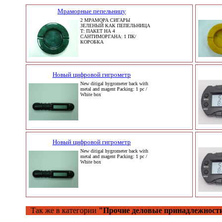
Мраморные пепельницу
2 МРАМОРА СИГАРЫ
ЗЕЛЕНЫЙ КАК ПЕПЕЛЬНИЦА
T: ПАКЕТ НА 4
САНТИМОРГАНА: 1 ПК/
КОРОБКА
Новый цифровой гигрометр
New ditigal hygrometer back with
metal and magent Packing: 1 pc /
White box
Новый цифровой гигрометр
New ditigal hygrometer back with
metal and magent Packing: 1 pc /
White box
Так же в категории
"Прочие деловые принадлежност