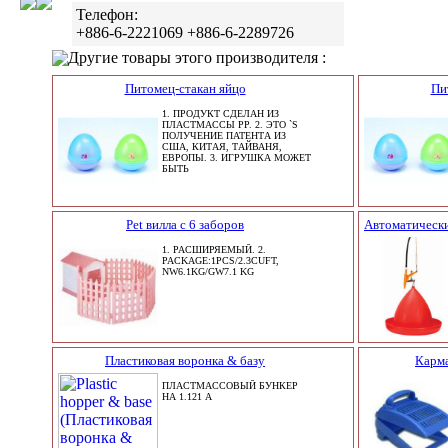
Телефон:
+886-6-2221069 +886-6-2289726
Другие товары этого производителя :
Питомец-стакан яйцо
Пи
1. ПРОДУКТ СДЕЛАН ИЗ
ПЛАСТМАССЫ PP. 2. ЭТО `S
ПОЛУЧЕНИЕ ПАТЕНТА ИЗ
США, КИТАЯ, ТАЙВАНЯ,
ЕВРОПЫ. 3. ИГРУШКА МОЖЕТ
БЫТЬ
Pet вилла с 6 заборов
Автоматически
1. РАСШИРЯЕМЫЙ. 2.
PACKAGE:1PCS/2.3CUFT,
NW6.1KG/GW7.1 KG
Пластиковая воронка & базу
Карм
ПЛАСТМАССОВЫЙ БУНКЕР
НА 1.121 А