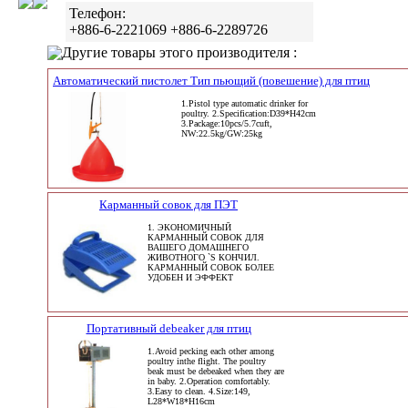
Телефон:
+886-6-2221069 +886-6-2289726
Другие товары этого производителя :
Автоматический пистолет Тип пьющий (повешение) для птиц
1.Pistol type automatic drinker for
poultry. 2.Specification:D39*H42cm
3.Package:10pcs/5.7cuft,
NW:22.5kg/GW:25kg
Карманный совок для ПЭТ
1. ЭКОНОМИЧНЫЙ
КАРМАННЫЙ СОВОК ДЛЯ
ВАШЕГО ДОМАШНЕГО
ЖИВОТНОГО `S КОНЧИЛ.
КАРМАННЫЙ СОВОК БОЛЕЕ
УДОБЕН И ЭФФЕКТ
Портативный debeaker для птиц
1.Avoid pecking each other among
poultry inthe flight. The poultry
beak must be debeaked when they are
in baby. 2.Operation comfortably.
3.Easy to clean. 4.Size:149,
L28*W18*H16cm