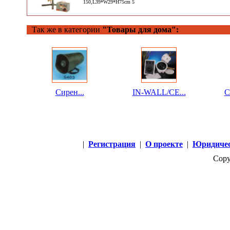
150,L39*W29*H75cm 5
Так же в категории
"Товары для дома":
Сирен...
IN-WALL/CE...
C
|
Регистрация
|
О проекте
|
Юридичес
Copy