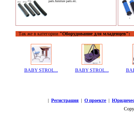
parts.furniture parts.etc.
Так же в категории
"Оборудование для младенцев":
BABY STROL...
BABY STROL...
BAB
|
Регистрация
|
О проекте
|
Юридичес
Copy