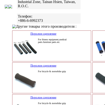
Industrial Zone, Tainan Hsien, Taiwan,
R.O.C.
Телефон:
+886-6-6992373
Другие товары этого производителя :
Поролон сцепление
For fitness equipment,medical
parts.furniture parts.etc.
Поролон сцепление
For bicycle & motorbike grip
Поролон сцепление
For bicycle & motorbike grip