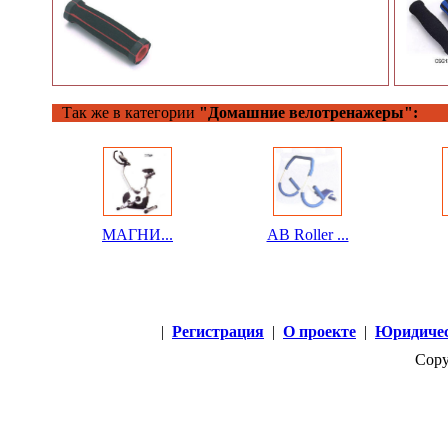
Так же в категории
"Домашние велотренажеры":
МАГНИ...
AB Roller ...
|
Регистрация
|
О проекте
|
Юридичес
Copy