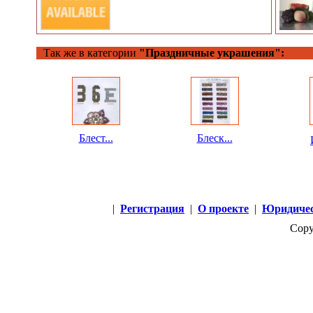
Так же в категории
"Праздничные украшения":
Блест...
Блеск...
|
Регистрация
|
О проекте
|
Юридичес
Copy