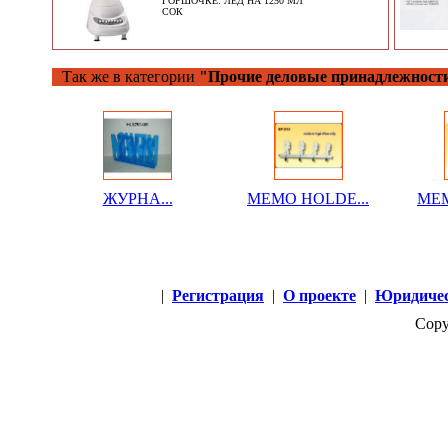
ГОРШОЧКЕ: ЛЕД НА 1250 МЛ
СОК
Так же в категории
"Прочие деловые принадлежност
ЖУРНА...
MEMO HOLDE...
MEM
|
Регистрация
|
О проекте
|
Юридичес
Copy