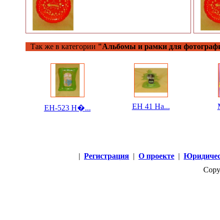
Так же в категории
"Альбомы и рамки для фотограф
EH 41 На...
EH-523 Н�...
|
Регистрация
|
О проекте
|
Юридичес
Copy