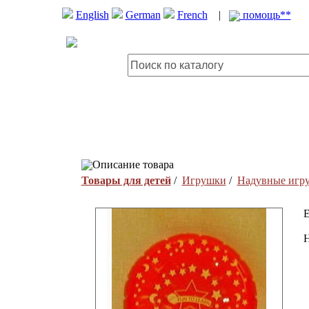
English
German
French
|
помощь**
Описание товара
Товары для детей
/
Игрушки
/
Надувные игр
E