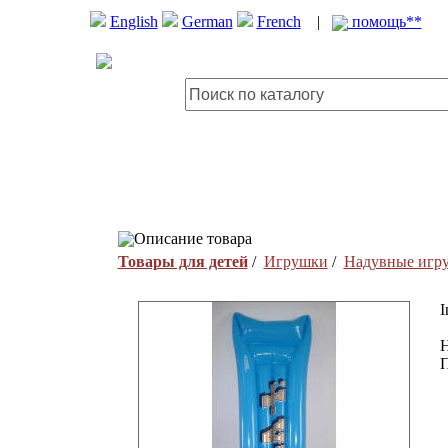
English
German
French
|
помощь**
Описание товара
Товары для детей
/
Игрушки
/
Надувные игр
I