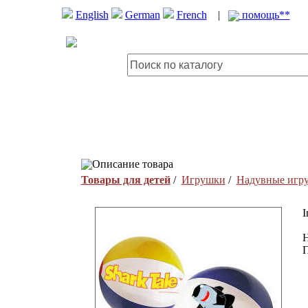
English
German
French
|
помощь**
Описание товара
Товары для детей
/
Игрушки
/
Надувные игр
I