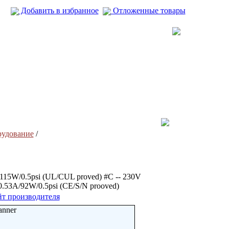
Добавить в избранное
Отложенные товары
рудование
/
115W/0.5psi (UL/CUL proved) #C -- 230V
.53A/92W/0.5psi (CE/S/N prooved)
т производителя
anner