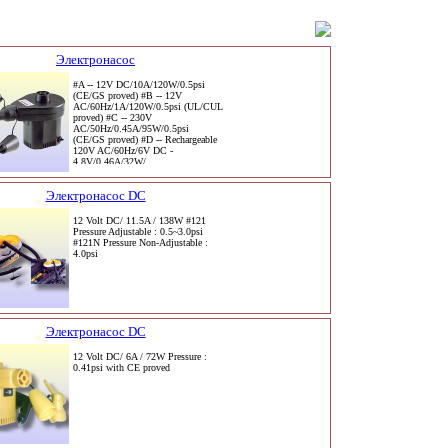
Электронасос
#A -- 12V DC/10A/120W/0.5psi
(CE/GS proved) #B -- 12V
AC/60Hz/1A/120W/0.5psi (UL/CUL
proved) #C -- 230V
AC/50Hz/0.45A/95W/0.5psi
(CE/GS proved) #D -- Rechargeable
120V AC/60Hz/6V DC -
4.8V/0.46A/32W/
Электронасос DC
12 Volt DC/ 11.5A / 138W #121
Pressure Adjustable : 0.5~3.0psi
#121N Pressure Non-Adjustable :
4.0psi
Электронасос DC
12 Volt DC/ 6A / 72W Pressure :
0.41psi with CE proved