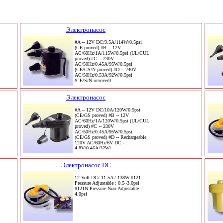
Электронасос
#A -- 12V DC/9.5A/114W/0.5psi
(CE proved) #B -- 12V
AC/60Hz/1A/115W/0.5psi (UL/CUL
proved) #C -- 230V
AC/50Hz/0.45A/95W/0.5psi
(CE/GS/N proved) #D -- 240V
AC/50Hz/0.53A/92W/0.5psi
(CE/S/N prooved)
Электронасос
#A -- 12V DC/10A/120W/0.5psi
(CE/GS proved) #B -- 12V
AC/60Hz/1A/120W/0.5psi (UL/CUL
proved) #C -- 230V
AC/50Hz/0.45A/95W/0.5psi
(CE/GS proved) #D -- Rechargeable
120V AC/60Hz/6V DC -
4.8V/0.46A/32W/
Электронасос DC
12 Volt DC/ 11.5A / 138W #121
Pressure Adjustable : 0.5~3.0psi
#121N Pressure Non-Adjustable :
4.0psi