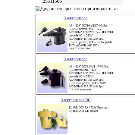
25511566
Другие товары этого производителя :
Электронасос
#A -- 12V DC/10A/120W/0.5psi
(CE/GS proved) #B -- 12V
AC/60Hz/1A/120W/0.5psi (UL/CUL
proved) #C -- 230V
AC/50Hz/0.45A/95W/0.5psi
(CE/GS proved) #D -- Rechargeable
120V AC/60Hz/6V DC -
4.8V/0.46A/32W/
Электронасос
#A -- 12V DC/9.5A/114W/0.5psi
(CE proved) #B -- 12V
AC/60Hz/1A/115W/0.5psi (UL/CUL
proved) #C -- 230V
AC/50Hz/0.45A/95W/0.5psi
(CE/GS/N proved) #D -- 240V
AC/50Hz/0.53A/92W/0.5psi
(CE/S/N prooved)
Электронасос DC
12 Volt DC/ 6A / 72W Pressure :
0.41psi with CE proved