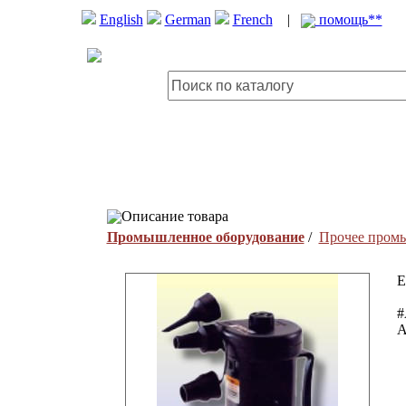
English
German
French
|
помощь**
Описание товара
Промышленное оборудование
/
Прочее пром
E
#
A