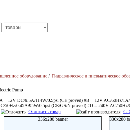
ышленное оборудование
/
Гидравлическое и пневматическое обо
lectric Pump
A -- 12V DC/9.5A/114W/0.5psi (CE proved) #B -- 12V AC/60Hz/1A/
C/50Hz/0.45A/95W/0.5psi (CE/GS/N proved) #D -- 240V AC/50Hz/0
Отложить товар
Сай
336x280 banner
336x280 b