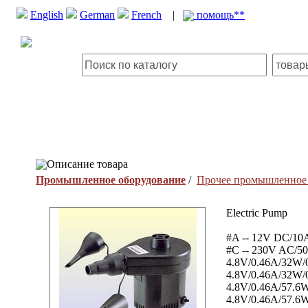
English
German
French
|
помощь**
Описание товара
Промышленное оборудование
/
Прочее промышленное 
Electric Pump
#A -- 12V DC/10A
#C -- 230V AC/50
4.8V/0.46A/32W/0
4.8V/0.46A/32W/0
4.8V/0.46A/57.6W
4.8V/0.46A/57.6W