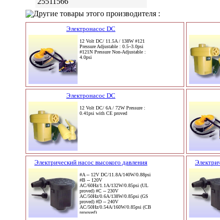
25511566
Другие товары этого производителя :
Электронасос DC
12 Volt DC/ 11.5A / 138W #121
Pressure Adjustable : 0.5~3.0psi
#121N Pressure Non-Adjustable :
4.0psi
Электронасос DC
12 Volt DC/ 6A / 72W Pressure :
0.41psi with CE proved
Электрический насос высокого давления
Электрич
#A -- 12V DC/11.8A/140W/0.88psi
#B -- 120V
AC/60Hz/1.1A/132W/0.85psi (UL
proved) #C -- 230V
AC/50Hz/0.6A/138W/0.85psi (GS
proved) #D -- 240V
AC/50Hz/0.54A/160W/0.85psi (CB
prooved)