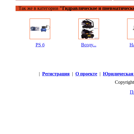
Так же в категории
"Гидравлическое и пневматическо
PS б
Возду...
На
|
Регистрация
|
О проекте
|
Юридическая
Copyright
П