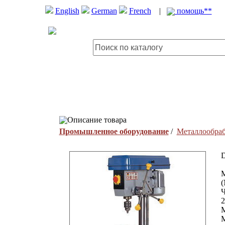
English
German
French
|
помощь**
Описание товара
Промышленное оборудование
/
Металлообра
D
Ч