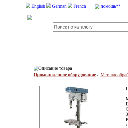
English
German
French
|
помощь**
Описание товара
Промышленное оборудование
/
Металлообра
D
С
3