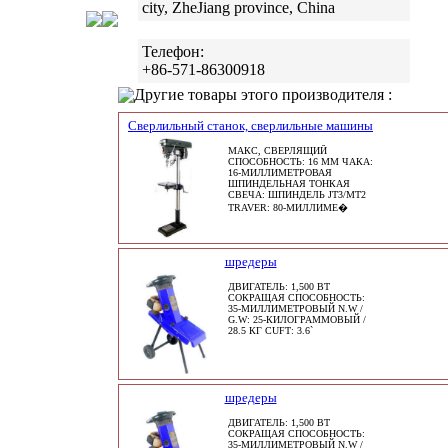
city, ZheJiang province, China
Телефон:
+86-571-86300918
Другие товары этого производителя :
Сверлильный станок, сверлильные машины
МАКС, СВЕРЛЯЩИЙ
СПОСОБНОСТЬ: 16 ММ ЧАКА:
16-МИЛЛИМЕТРОВАЯ
ШПИНДЕЛЬНАЯ ТОНКАЯ
СВЕЧА: ШПИНДЕЛЬ JT3/MT2
TRAVER: 80-МИЛЛИМЕ�
шредеры
ДВИГАТЕЛЬ: 1,500 ВТ
СОКРАЩАЯ СПОСОБНОСТЬ:
35-МИЛЛИМЕТРОВЫЙ N.W /
G.W: 25-КИЛОГРАММОВЫЙ /
28.5 КГ CUFT: 3.6`
шредеры
ДВИГАТЕЛЬ: 1,500 ВТ
СОКРАЩАЯ СПОСОБНОСТЬ:
35-МИЛЛИМЕТРОВЫЙ N.W /