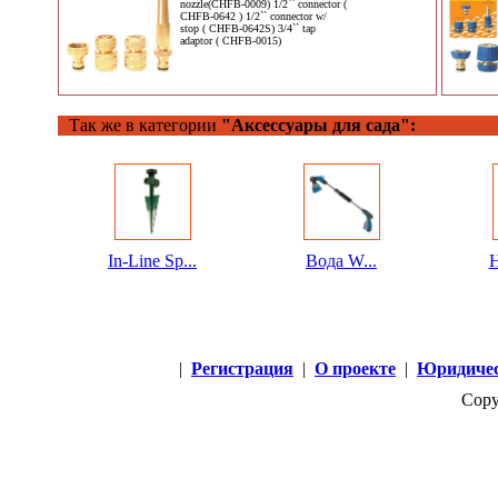
nozzle(CHFB-0009) 1/2`` connector (
CHFB-0642 ) 1/2`` connector w/
stop ( CHFB-0642S) 3/4`` tap
adaptor ( CHFB-0015)
Так же в категории
"Аксессуары для сада":
In-Line Sp...
Вода W...
H
|
Регистрация
|
О проекте
|
Юридичес
Copy