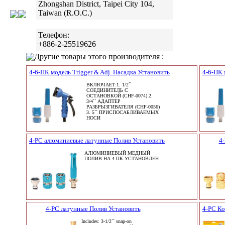
Zhongshan District, Taipei City 104,
Taiwan (R.O.C.)
Телефон:
+886-2-25519626
Другие товары этого производителя :
4-6-ПК модель Trigger & Adj. Насадка Установить
4-6-ПК 
ВКЛЮЧАЕТ:1. 1/2``
СОЕДИНИТЕЛЬ С
ОСТАНОВКОЙ (CHF-0074) 2.
3/4`` АДАПТЕР
РАЗБРЫЗГИВАТЕЛЯ (CHF-0056)
3. 5`` ПРИСПОСАБЛИВАЕМЫХ
НОСИ
4-PC алюминиевые латунные Полив Установить
4
АЛЮМИНИЕВЫЙ МЕДНЫЙ
ПОЛИВ НА 4 ПК УСТАНОВЛЕН
4-PC латунные Полив Установить
4-PC Ко
Includes: 3-1/2`` snap-on