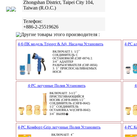
Zhongshan District, Taipei City 104,
Taiwan (R.O.C.)
Телефон:
+886-2-25519626
Другие товары этого производителя :
4-6-ПК модель Trigger & Adj. Насадка Установить
4-PC а
ВКЛЮЧАЕТ:1. 1/2``
СОЕДИНИТЕЛЬ С
ОСТАНОВКОЙ (CHF-0074) 2.
3/4`` АДАПТЕР
РАЗБРЫЗГИВАТЕЛЯ (CHF-0056)
3. 5`` ПРИСПОСАБЛИВАЕМЫХ
НОСИ
4-PC латунные Полив Установить
4
ВКЛЮЧАЕТ: 3-1/2``
ПРИСТЕГИВАЮЩИЙСЯ
НОСИК (CHFB-0009) 1/2``
СОЕДИНИТЕЛЬ (CHFB-0642)
1/2`` СОЕДИНИТЕЛЬ
ОСТАНОВКА W/(CHFB-0642)
3/4`` ВЫЯВ�
4-PC Комфорт-Grip латунные Полив Установить
4-PC К
ВКЛЮЧАЕТ: 4``