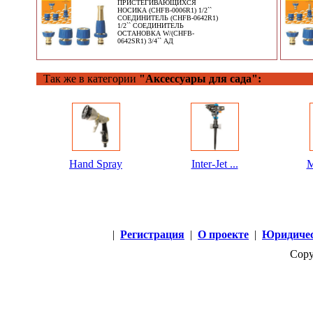
ПРИСТЕГИВАЮЩИХСЯ
НОСИКА (CHFB-0006R1) 1/2``
СОЕДИНИТЕЛЬ (CHFB-0642R1)
1/2`` СОЕДИНИТЕЛЬ
ОСТАНОВКА W/(CHFB-
0642SR1) 3/4`` АД
Так же в категории
"Аксессуары для сада":
Hand Spray
Inter-Jet ...
M
|
Регистрация
|
О проекте
|
Юридичес
Copy