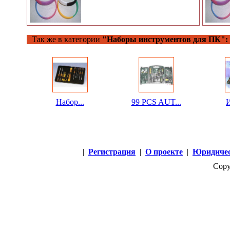
Так же в категории
"Наборы инструментов для ПК":
Набор...
99 PCS AUT...
И
|
Регистрация
|
О проекте
|
Юридичес
Copy