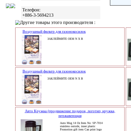
Телефон:
+886-3-5694213
Другие товары этого производителя :
Воздушный фильтр для газонокосилок
ЗАКЛЕЙМИТЕ OEM N X B
Воздушный фильтр для газонокосилок
ЗАКЛЕЙМИТЕ OEM N X B
Авто Кружка (продвижение подарок, логотип, кружка,
нержавеющая
Auto Mug 14 Oz Item No: SP-7014
stainless outside, inner plastic
Promotion gift item Can print logo