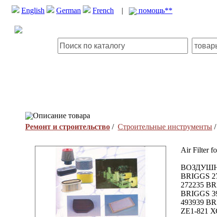
English
German
French
|
помощь**
Описание товара
Ремонт и строительство
/
Строительные инструменты
Air Filter 
ВОЗДУШН
BRIGGS 2
272235 BR
BRIGGS 3
493939 BR
ZE1-821 