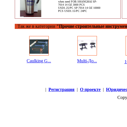
when need FOB.SHANGHAI SP-
7014 14 OZ 3000 PCS
USD1.25/PC SP-7014 14 OZ 10000
PCS USD1.15/PC 24PC
Так же в категории
"Прочие строительные инструме
Caulking G...
Multi-До...
1
|
Регистрация
|
О проекте
|
Юридичес
Copy