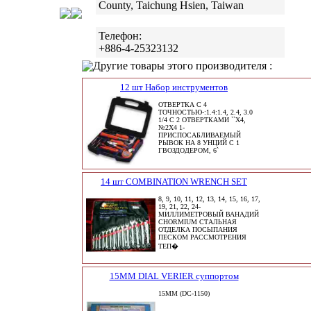
County, Taichung Hsien, Taiwan
Телефон:
+886-4-25323132
Другие товары этого производителя :
12 шт Набор инструментов
ОТВЕРТКА С 4
ТОЧНОСТЬЮ-:1.4:1.4, 2.4, 3.0
1/4 С 2 ОТВЕРТКАМИ ``X4,
№2X4 1-
ПРИСПОСАБЛИВАЕМЫЙ
РЫВОК НА 8 УНЦИЙ С 1
ГВОЗДОДЕРОМ, 6`
14 шт COMBINATION WRENCH SET
8, 9, 10, 11, 12, 13, 14, 15, 16, 17,
19, 21, 22, 24-
МИЛЛИМЕТРОВЫЙ ВАНАДИЙ
CHORMIUM СТАЛЬНАЯ
ОТДЕЛКА ПОСЫПАНИЯ
ПЕСКОМ РАССМОТРЕНИЯ
ТЕП�
15MM DIAL VERIER суппортом
15MM (DC-1150)