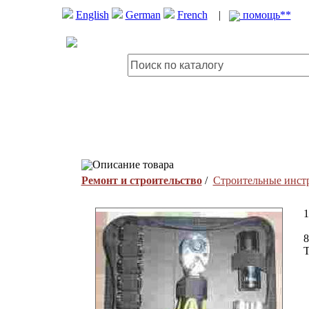
English
German
French
|
помощь**
Описание товара
Ремонт и строительство
/
Строительные инст
8