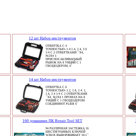
12 шт Набор инструментов
ОТВЕРТКА С 4
ТОЧНОСТЬЮ-:1.4:1.4, 2.4, 3.0
1/4 С 2 ОТВЕРТКАМИ ``X4,
№2X4 1-
ПРИСПОСАБЛИВАЕМЫЙ
РЫВОК НА 8 УНЦИЙ С 1
ГВОЗДОДЕРОМ, 6`
14 шт Набор инструментов
ОТВЕРТКА С 6
ТОЧНОСТЬЮ-:1.2, 1.8, 2.4: 1,
1.6, 2.4 1/4 С 2 ОТВЕРТКАМИ
``X4, №2X4 1 ПРОМАХ НА 8
УНЦИЙ С 1 ГВОЗДОДЕРОМ
СОЕДИНЯЮТ PLIER 6`
160 домашних ПК Repair Tool SET
94 РАЗЛИЧНАЯ ЗАСТЕЖКА 16
ШЕСТИГРАННЫХ КЛЮЧЕЙ
W/BOX ВЫВОРАЧИВАЕТ 10-1``