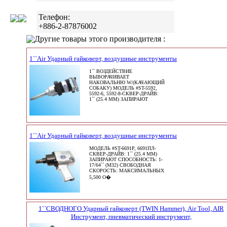
Телефон:
+886-2-87876002
Другие товары этого производителя :
1``Air Ударный гайковерт, воздушные инструменты
1`` ВОЗДЕЙСТВИЕ
ВЫВОРАЧИВАЕТ
НАКОВАЛЬНЮ W/(КАЧАЮЩИЙ
СОБАКУ) МОДЕЛЬ #ST-5592,
5592-6, 5592-8-СКВЕР-ДРАЙВ:
1`` (25.4 ММ) ЗАПИРАЮТ
1``Air Ударный гайковерт, воздушные инструменты
МОДЕЛЬ #ST-6691P, 6691ПЛ-
СКВЕР-ДРАЙВ: 1`` (25.4 ММ)
ЗАПИРАЮТ СПОСОБНОСТЬ: 1-
17/64`` (M32) СВОБОДНАЯ
СКОРОСТЬ: МАКСИМАЛЬНЫХ
5,500 О�
1``СВОДНОГО Ударный гайковерт (TWIN Hammer), Air Tool, AIR
Инструмент, пневматический инструмент,