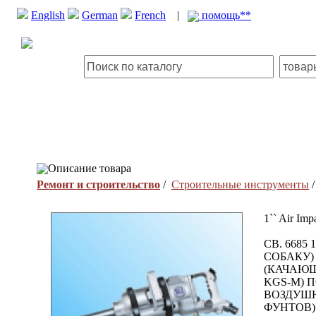
English
German
French
|
помощь**
Описание товара
Ремонт и строительство
/
Строительные инструменты
1`` Air Imp
СВ. 668
СОБАКУ)
(КАЧАЮЩ
KGS-M) П
ВОЗДУШНЫ
ФУНТОВ) 