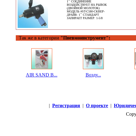
1`` СОЕДИНЕНИЕ
ВОЗДЕЙСТВУЕТ НА РЫВОК
(ДВОЙНОЙ МОЛОТОК)
МОДЕЛЬ #ST-C580-СКВЕР-
ДРАЙВ: 1`` СТАНДАРТ
ЗАПИРАЕТ РАЗМЕР: 1-5/8
Так же в категории
"Пневмоинструмент":
AIR SAND B...
Возду...
|
Регистрация
|
О проекте
|
Юридичес
Copy