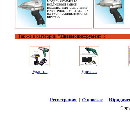
МОДЕЛЬ #ST-55413 1/2``
ВОЗДУШНЫЙ РЫВОК
ВОЗДЕЙСТВИЯ (СЦЕПЛЕНИЕ
PIN) ЧЕРНОЕ ПОКРЫТИЕ ПВХ
НА РУЧКЕ (МИНИ-НЕФТЯНИК
ВНУТРИ)
Так же в категории
"Пневмоинструмент":
Ударн...
Дрель...
|
Регистрация
|
О проекте
|
Юридичес
Copy