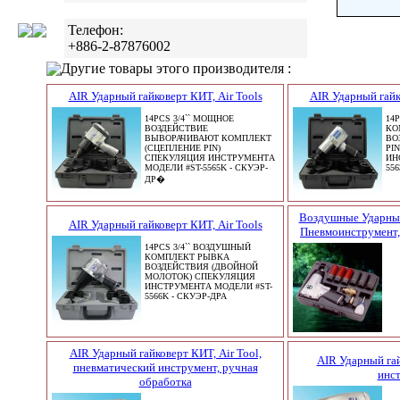
Телефон:
+886-2-87876002
Другие товары этого производителя :
AIR Ударный гайковерт КИТ, Air Tools
AIR Ударный гайк
14PCS 3/4`` МОЩНОЕ
14
ВОЗДЕЙСТВИЕ
КО
ВЫВОРАЧИВАЮТ КОМПЛЕКТ
ВО
(СЦЕПЛЕНИЕ PIN)
PI
СПЕКУЛЯЦИЯ ИНСТРУМЕНТА
ИН
МОДЕЛИ #ST-5565K - СКУЭР-
556
ДР�
Воздушные Ударный
AIR Ударный гайковерт КИТ, Air Tools
Пневмоинструмент,
14PCS 3/4`` ВОЗДУШНЫЙ
КОМПЛЕКТ РЫВКА
ВОЗДЕЙСТВИЯ (ДВОЙНОЙ
МОЛОТОК) СПЕКУЛЯЦИЯ
ИНСТРУМЕНТА МОДЕЛИ #ST-
5566K - СКУЭР-ДРА
AIR Ударный гайковерт КИТ, Air Tool,
AIR Ударный гай
пневматический инструмент, ручная
инст
обработка