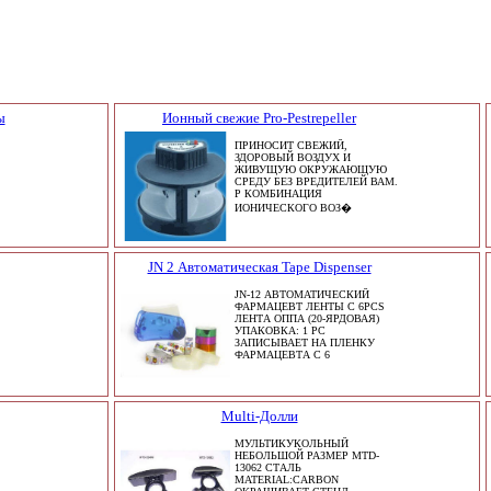
ы
Ионный свежие Pro-Pestrepeller
ПРИНОСИТ СВЕЖИЙ,
ЗДОРОВЫЙ ВОЗДУХ И
ЖИВУЩУЮ ОКРУЖАЮЩУЮ
СРЕДУ БЕЗ ВРЕДИТЕЛЕЙ ВАМ.
P КОМБИНАЦИЯ
ИОНИЧЕСКОГО ВОЗ�
JN 2 Автоматическая Tape Dispenser
JN-12 АВТОМАТИЧЕСКИЙ
ФАРМАЦЕВТ ЛЕНТЫ С 6PCS
ЛЕНТА ОППА (20-ЯРДОВАЯ)
УПАКОВКА: 1 PC
ЗАПИСЫВАЕТ НА ПЛЕНКУ
ФАРМАЦЕВТА С 6
Multi-Долли
МУЛЬТИКУКОЛЬНЫЙ
НЕБОЛЬШОЙ РАЗМЕР MTD-
13062 СТАЛЬ
MATERIAL:CARBON