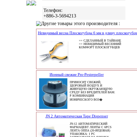
Телефон:
+886-3-5694213
Другие товары этого производителя :
Невидимый весна Плоскогубцы 6 мм в длину плоскогубц
== СДЕЛАННЫЙ В ТАЙВАНЕ
== НЕВИДИМЫЙ ВЕСЕННИЙ
КОМФОРТ ПЛОСКОГУБЦЕВ
Ионный свежие Pro-Pestrepeller
ПРИНОСИТ СВЕЖИЙ,
ЗДОРОВЫЙ ВОЗДУХ И
ЖИВУЩУЮ ОКРУЖАЮЩУЮ
СРЕДУ БЕЗ ВРЕДИТЕЛЕЙ ВАМ.
P КОМБИНАЦИЯ
ИОНИЧЕСКОГО ВОЗ�
JN 2 Автоматическая Tape Dispenser
JN-12 АВТОМАТИЧЕСКИЙ
ФАРМАЦЕВТ ЛЕНТЫ С 6PCS
ЛЕНТА ОППА (20-ЯРДОВАЯ)
УПАКОВКА: 1 PC