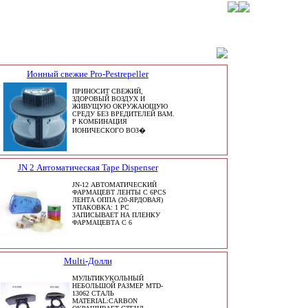
Ионный свежие Pro-Pestrepeller
ПРИНОСИТ СВЕЖИЙ,
ЗДОРОВЫЙ ВОЗДУХ И
ЖИВУЩУЮ ОКРУЖАЮЩУЮ
СРЕДУ БЕЗ ВРЕДИТЕЛЕЙ ВАМ.
P КОМБИНАЦИЯ
ИОНИЧЕСКОГО ВОЗ�
JN 2 Автоматическая Tape Dispenser
JN-12 АВТОМАТИЧЕСКИЙ
ФАРМАЦЕВТ ЛЕНТЫ С 6PCS
ЛЕНТА ОППА (20-ЯРДОВАЯ)
УПАКОВКА: 1 PC
ЗАПИСЫВАЕТ НА ПЛЕНКУ
ФАРМАЦЕВТА С 6
Multi-Долли
МУЛЬТИКУКОЛЬНЫЙ
НЕБОЛЬШОЙ РАЗМЕР MTD-
13062 СТАЛЬ
MATERIAL:CARBON