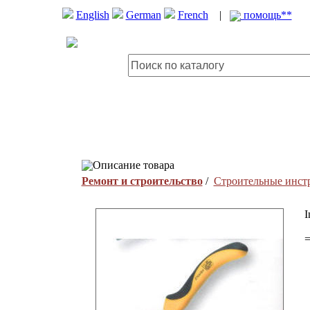
English
German
French
|
помощь**
Описание товара
Ремонт и строительство
/
Строительные инст
I