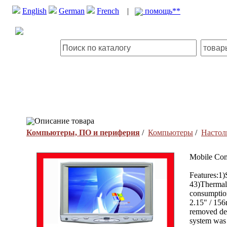
English
German
French
|
помощь**
Описание товара
Компьютеры, ПО и периферия
/
Компьютеры
/
Настол
Mobile Com
Features:1
43)Thermal
consumptio
2.15" / 156
removed de
system was