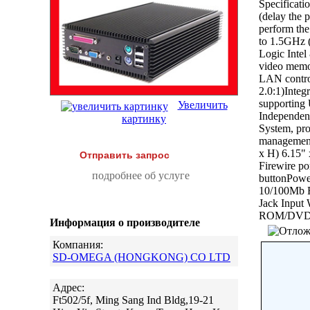
Specificati
(delay the
perform the
to 1.5GHz
Logic Inte
video memo
LAN contro
2.0:1)Integ
supporting
Увеличить
Independen
картинку
System, pr
managemen
x H) 6.15"
Отправить запрос
Firewire po
подробнее об услуге
buttonPowe
10/100Mb F
Jack Input
ROM/DVD-R
Информация о производителе
Компания:
SD-OMEGA (HONGKONG) CO LTD
Адрес:
Ft502/5f, Ming Sang Ind Bldg,19-21