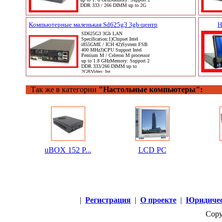
DDR 333 / 266 DIMM up to 2G
Компьютерные маленькая Sd625g3 3gb-центр
Н
SD625G3 3Gb LAN
Specification:1)Chipset Intel
i855GME / ICH 42)System FSB
400 MHz3)CPU Support Intel
Pentium M / Celeron M processor
up to 1.8 GHzMemory: Support 2
DDR 333/266 DIMM up to
2GBVideo: Int
Так же в категории
"Настольные компьютеры":
uBOX 152 P...
LCD PC
|
Регистрация
|
О проекте
|
Юридичес
Copy