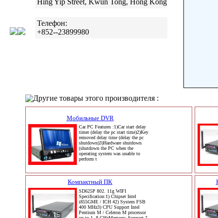
Hing Yip Street, Kwun Tong, Hong Kong
Телефон:
+852--23899980
Другие товары этого производителя :
Мобильные DVR
Car PC Features :1)Car start delay
timer (delay the pc start time)2)Key
removed delay time (delay the pc
shutdown)3)Hardware shutdown
(shutdown the PC when the
operating system was unable to
perform t
Компактный ПК
SD625P 802. 11g WIFI
Specification:1) Chipset Intel
i855GME / ICH 42) System FSB
400 MHz3) CPU Support Intel
Pentium M / Celeron M processor
up to 1. 8 GHzMemory: Support 2