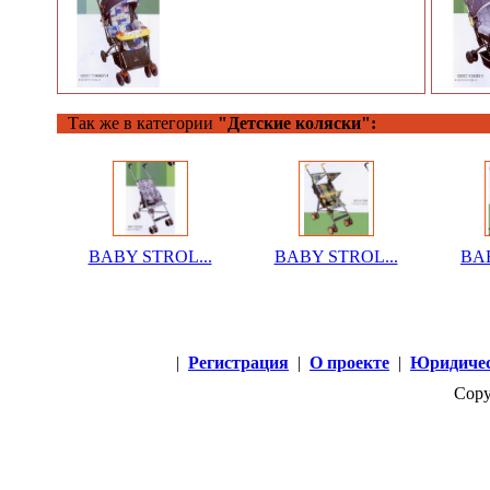
Так же в категории
"Детские коляски":
BABY STROL...
BABY STROL...
BAB
|
Регистрация
|
О проекте
|
Юридичес
Copy