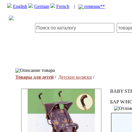
English
German
French
|
помощь**
Описание товара
Товары для детей
/
Детские коляски
/
BABY ST
БАР W/HO