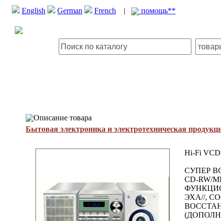
English
German
French
|
помощь**
Описание товара
Бытовая электроника и электротехническая продукц
Hi-Fi VCD
СУПЕР В
CD-RW/M
ФУНКЦИО
ЭХА//, 
ВОССТАН
(ДОПОЛН