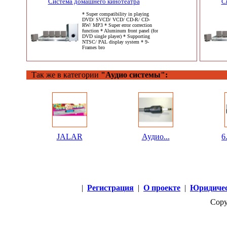
Система домашнего кинотеатра
С
* Super compatibility in playing
DVD/ SVCD/ VCD/ CD-R/ CD-
RW/ MP3 * Super error correction
function * Aluminum front panel (for
DVD single player) * Supporting
NTSC/ PAL display system * 9-
Frames bro
Так же в категории
"Аудио системы":
JALAR
Аудио...
6
|
Регистрация
|
О проекте
|
Юридичес
Copy