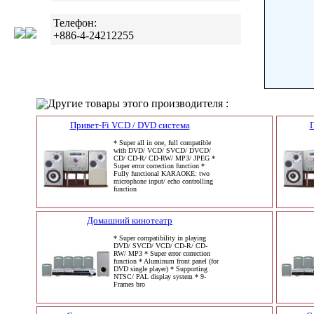
Телефон:
+886-4-24212255
Другие товары этого производителя :
Привет-Fi VCD / DVD система
П
* Super all in one, full compatible
with DVD/ VCD/ SVCD/ DVCD/
CD/ CD-R/ CD-RW/ MP3/ JPEG *
Super error correction function *
Fully functional KARAOKE: two
microphone input/ echo controlling
function
Домашний кинотеатр
* Super compatibility in playing
DVD/ SVCD/ VCD/ CD-R/ CD-
RW/ MP3 * Super error correction
function * Aluminum front panel (for
DVD single player) * Supporting
NTSC/ PAL display system * 9-
Frames bro