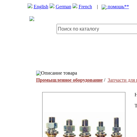
English
German
French
|
помощь**
Описание товара
Промышленное оборудование
/
Запчасти для
H