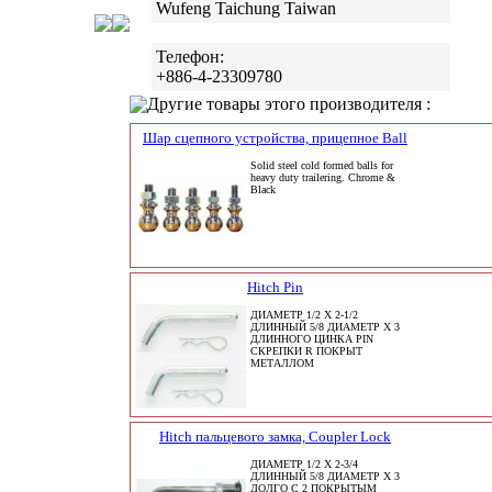
Wufeng Taichung Taiwan
Телефон:
+886-4-23309780
Другие товары этого производителя :
Шар сцепного устройства, прицепное Ball
Solid steel cold formed balls for
heavy duty trailering. Chrome &
Black
Hitch Pin
ДИАМЕТР 1/2 X 2-1/2
ДЛИННЫЙ 5/8 ДИАМЕТР X 3
ДЛИННОГО ЦИНКА PIN
СКРЕПКИ R ПОКРЫТ
МЕТАЛЛОМ
Hitch пальцевого замка, Coupler Lock
ДИАМЕТР 1/2 X 2-3/4
ДЛИННЫЙ 5/8 ДИАМЕТР X 3
ДОЛГО С 2 ПОКРЫТЫМ