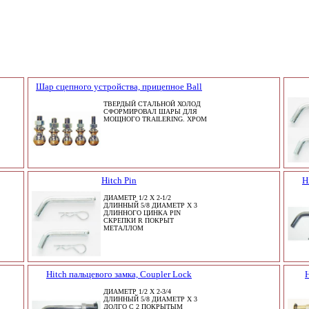
Шар сцепного устройства, прицепное Ball
ТВЕРДЫЙ СТАЛЬНОЙ ХОЛОД
СФОРМИРОВАЛ ШАРЫ ДЛЯ
МОЩНОГО TRAILERING. ХРОМ
Hitch Pin
H
ДИАМЕТР 1/2 X 2-1/2
ДЛИННЫЙ 5/8 ДИАМЕТР X 3
ДЛИННОГО ЦИНКА PIN
СКРЕПКИ R ПОКРЫТ
МЕТАЛЛОМ
Hitch пальцевого замка, Coupler Lock
H
ДИАМЕТР 1/2 X 2-3/4
ДЛИННЫЙ 5/8 ДИАМЕТР X 3
ДОЛГО С 2 ПОКРЫТЫМ