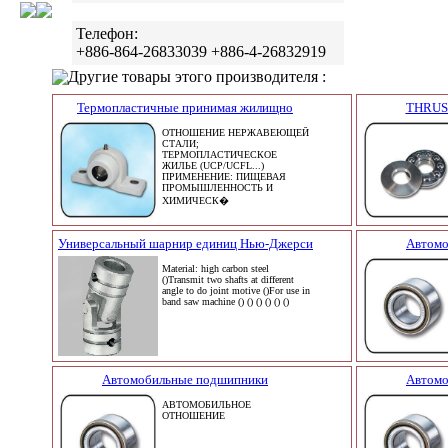
Телефон:
+886-864-26833039 +886-4-26832919
Другие товары этого производителя :
Термопластичные принимая жилищно
THRUS
ОТНОШЕНИЕ НЕРЖАВЕЮЩЕЙ
СТАЛИ;
ТЕРМОПЛАСТИЧЕСКОЕ
ЖИЛЬЕ (UCP/UCFL...)
ПРИМЕНЕНИЕ: ПИЩЕВАЯ
ПРОМЫШЛЕННОСТЬ И
ХИМИЧЕСК�
Универсальный шарнир единиц Нью-Джерси
Автомо
Material: high carbon steel
()Transmit two shafts at different
angle to do joint motive ()For use in
band saw machine () () () () () ()
Автомобильные подшипники
Автомо
АВТОМОБИЛЬНОЕ
ОТНОШЕНИЕ