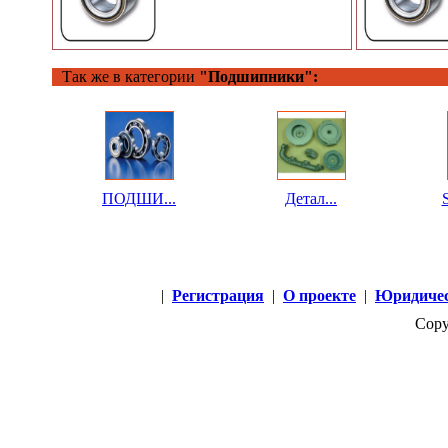
Так же в категории
"Подшипники":
ПОДШИ...
Детал...
S
|
Регистрация
|
О проекте
|
Юридичес
Copy