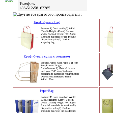
Телефон:
+86-512-58162285
Другие товары этого производителя :
Крафт-бумага Bag
Features:1) Good quality2) Width:
33cm3) Height: 45cm4) Bottom
width: 15cm5) Weight: 40-120g6)
Recycled materials for eco-friendly
disposal/recycling7) Used as
shopping bag
Крафт-бумага сумка с ремешком
Product Name: Kraft Paper Bag with
StrapPlace of Origin:
ChinaFeatures:1) Material: brown
kraft paper2) Printing technique
according to customers requirement3)
Dimensions:a) Height: 45cmb)
Width: 33cm
Paper Bag
Features:1) Good quality2) Width:
33cm3) Height: 45cm4) Bottom
width: 15cm5) Weight: 40-120g6)
Recycled materials for eco-friendly
disposal/recycling7) Used as
shopping bagNote: the intellectual