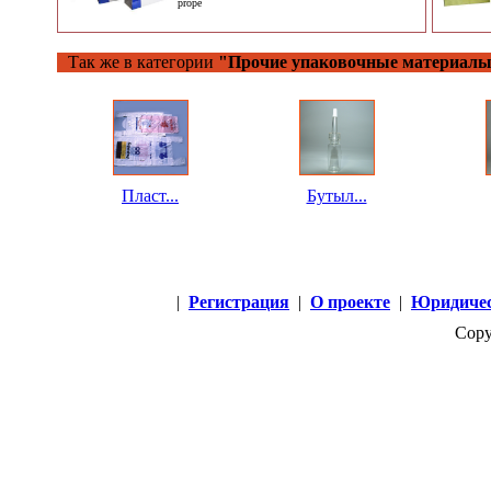
prope
Так же в категории
"Прочие упаковочные материалы
Пласт...
Бутыл...
|
Регистрация
|
О проекте
|
Юридичес
Copy