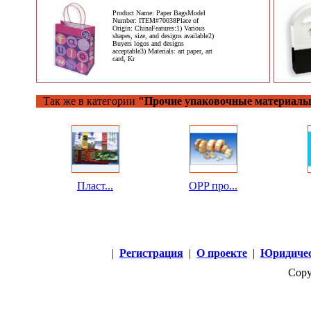
Product Name: Paper BagsModel
Number: ITEM#70038Place of
Origin: ChinaFeatures:1) Various
shapes, size, and designs available2)
Buyers logos and designs
acceptable3) Materials: art paper, art
card, Kr
Так же в категории
"Прочие упаковочные материалы
Пласт...
OPP про...
|
Регистрация
|
О проекте
|
Юридичес
Copy