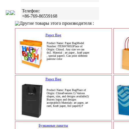
Телефон:
+86-769-86559168
Другие товары этого производителя :
Paper Bag
Product Name: Paper BagModel
Number: ITEM#70055Place of
Origin: China1. Any size we can
do2. Material : art paper , kraft paper
, special paper3. Can print different
pantone color
Paper Bag
Product Name: Paper BagPlace of
Origin: ChinaFeatures:1) Various
shapes, size, and designs available2)
Buyers logos and designs
acceptable3) Materials: art paper, art
card, Kraft paper, foil paper4) P
Бумажные пакеты