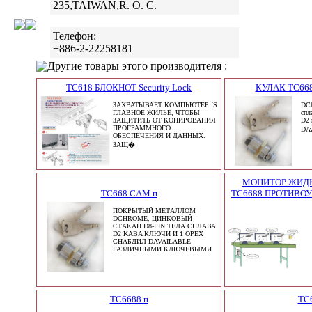
235,TAIWAN,R. O. C.
Телефон:
+886-2-22258181
Другие товары этого производителя :
TC618 БЛОКНОТ Security Lock
КУЛАК TC668
ЗАХВАТЫВАЕТ КОМПЬЮТЕР `S
DCh
ГЛАВНОЕ ЖИЛЬЕ, ЧТОБЫ
спл
ЗАЩИТИТЬ ОТ КОПИРОВАНИЯ
D2 
ПРОГРАММНОГО
DAv
ОБЕСПЕЧЕНИЯ И ДАННЫХ.
ЗАЩ�
МОНИТОР ЖИД
TC668 CAM п
TC6688 ПРОТИВО
ПОКРЫТЫЙ МЕТАЛЛОМ
DCHROME, ЦИНКОВЫЙ
СТАКАН D8-PIN ТЕЛА СПЛАВА
D2 KABA КЛЮЧИ И 1 ОРЕХ
СНАБДИЛ DAVAILABLE
РАЗЛИЧНЫМИ КЛЮЧЕВЫМИ
TC6688 п
TC