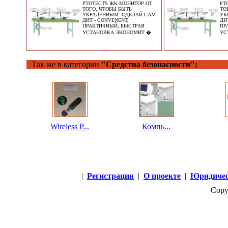
PTOTECTS ЖК-МОНИТОР ОТ
PT
ТОГО, ЧТОБЫ БЫТЬ
ТО
УКРАДЕННЫМ. СДЕЛАЙ САМ
УК
ДИТ - CONVENENT,
ДИ
ПРАКТИЧНЫЙ; БЫСТРАЯ
ПР
УСТАНОВКА ЭКОНОМИТ �
УС
Так же в категории
"Средства безопасности":
Wireless P...
Компь...
|
Регистрация
|
О проекте
|
Юридичес
Copy