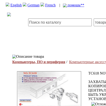
English
German
French
|
помощь**
Описание товара
Компьютеры, ПО и периферия
/
Компьютерные аксесс
TC618 N
ЗАХВАТЫ
КОПИРОВ
ЦЕНТРАЛ
БЫТЬ УК
УСТАНОВ