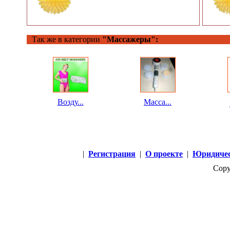
Так же в категории
"Массажеры":
Возду...
Масса...
|
Регистрация
|
О проекте
|
Юридичес
Copy