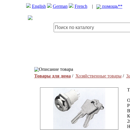
English
German
French
|
помощь**
Описание товара
Товары для дома
/
Хозяйственные товары
/
З
T
О
Р
В
К
2
Н