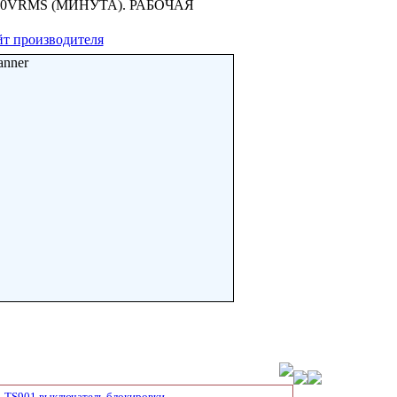
00VRMS (МИНУТА). РАБОЧАЯ
т производителя
anner
TS901 выключатель блокировки